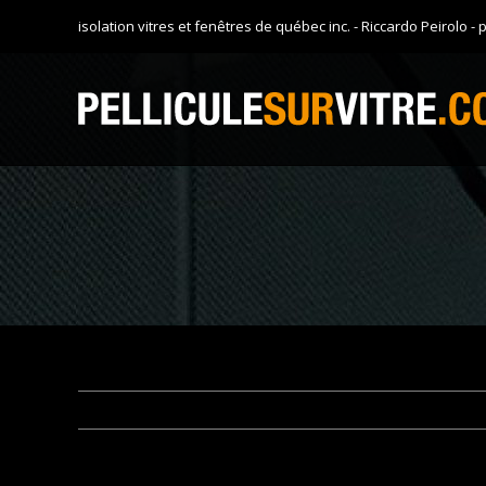
Skip
isolation vitres et fenêtres de québec inc. - Riccardo Peirolo - p
to
content