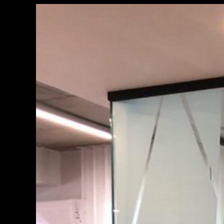
View
Larger
Image