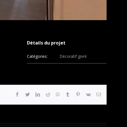
Détails du projet
Catégories:
Décoratif givré
facebook
twitter
linkedin
reddit
whatsapp
tumblr
pinterest
vk
Email