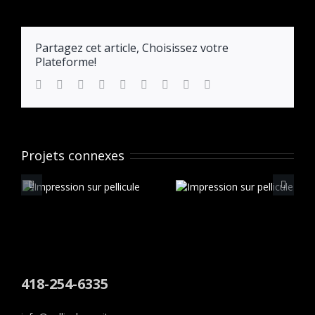
Partagez cet article, Choisissez votre
Plateforme!
facebook
twitter
linkedin
reddit
whatsapp
tumblr
pinterest
vk
Email
Projets connexes
418-254-6335