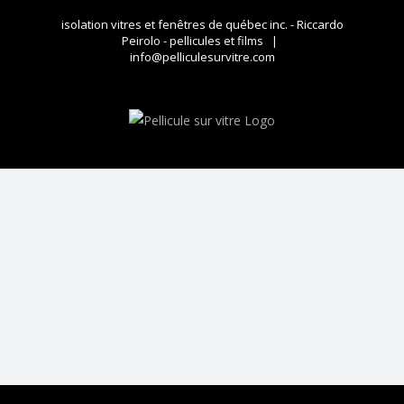
Skip
isolation vitres et fenêtres de québec inc. - Riccardo
to
Peirolo - pellicules et films
|
content
info@pelliculesurvitre.com