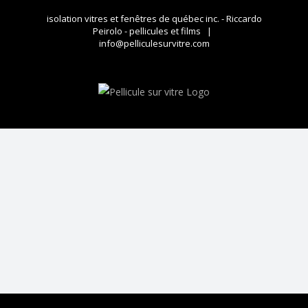
Skip
isolation vitres et fenêtres de québec inc. - Riccardo
to
Peirolo - pellicules et films
|
content
info@pelliculesurvitre.com