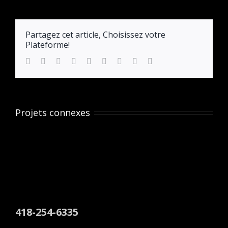
Partagez cet article, Choisissez votre
Plateforme!
facebook
twitter
linkedin
reddit
whatsapp
tumblr
pinterest
vk
Email
Projets connexes
418-254-6335